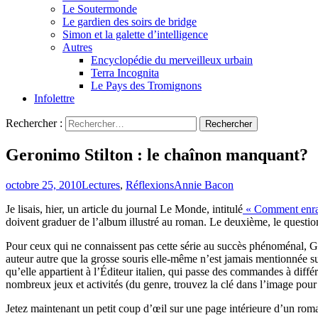
Le Soutermonde
Le gardien des soirs de bridge
Simon et la galette d’intelligence
Autres
Encyclopédie du merveilleux urbain
Terra Incognita
Le Pays des Tromignons
Infolettre
Rechercher :
Geronimo Stilton : le chaînon manquant?
octobre 25, 2010
Lectures
,
Réflexions
Annie Bacon
Je lisais, hier, un article du journal Le Monde, intitulé
« Comment enraye
doivent graduer de l’album illustré au roman. Le deuxième, le questio
Pour ceux qui ne connaissent pas cette série au succès phénoménal, Ger
auteur autre que la grosse souris elle-même n’est jamais mentionnée sur
qu’elle appartient à l’Éditeur italien, qui passe des commandes à diffé
nombreux jeux et activités (du genre, trouvez la clé dans l’image pour
Jetez maintenant un petit coup d’œil sur une page intérieure d’un ro