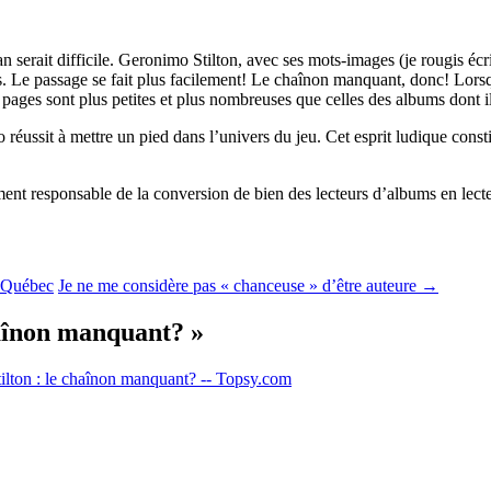
n serait difficile. Geronimo Stilton, avec ses mots-images (je rougis éc
. Le passage se fait plus facilement! Le chaînon manquant, donc! Lorsqu’
s pages sont plus petites et plus nombreuses que celles des albums dont il
réussit à mettre un pied dans l’univers du jeu. Cet esprit ludique consti
galement responsable de la conversion de bien des lecteurs d’albums en lec
u Québec
Je ne me considère pas « chanceuse » d’être auteure
→
haînon manquant?
»
lton : le chaînon manquant? -- Topsy.com