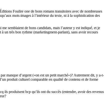
s Éditions Foulire one de bons romans transitoires avec de nombreuses
jusqu’aux mots-images à l’intérieur du texte, ni à la sophistication des
i me semblaient de bons candidats, mais l’auteur y est indiqué, et je
nt à un très bon rythme (marketingment-parlant), sans avoir recours
ar manque d’argent («on est un petit marché»)? Autrement dit, y a-t-
 d’un produit culturel comparable en qualité de contenu et de forme
pcq ils produisent bcp qu’ils ont du succès (entendre, avoir des revenus
teur?