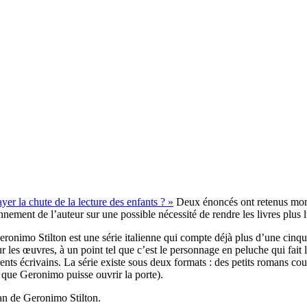
r la chute de la lecture des enfants ? »
Deux énoncés ont retenus mon a
nnement de l’auteur sur une possible nécessité de rendre les livres plu
onimo Stilton est une série italienne qui compte déjà plus d’une cinqua
 les œuvres, à un point tel que c’est le personnage en peluche qui fait le
rents écrivains. La série existe sous deux formats : des petits romans co
 que Geronimo puisse ouvrir la porte).
man de Geronimo Stilton.