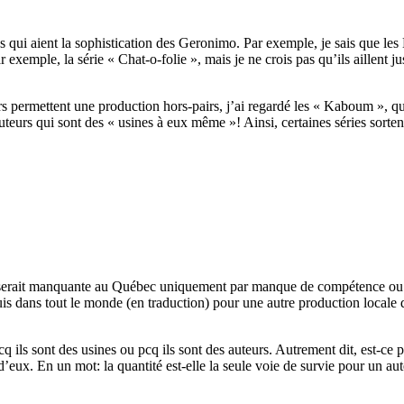
s qui aient la sophistication des Geronimo. Par exemple, je sais que le
par exemple, la série « Chat-o-folie », mais je ne crois pas qu’ils aillent 
urs permettent une production hors-pairs, j’ai regardé les « Kaboum », qu
uteurs qui sont des « usines à eux même »! Ainsi, certaines séries sorte
 serait manquante au Québec uniquement par manque de compétence ou p
puis dans tout le monde (en traduction) pour une autre production locale
q ils sont des usines ou pcq ils sont des auteurs. Autrement dit, est-ce 
d’eux. En un mot: la quantité est-elle la seule voie de survie pour un au