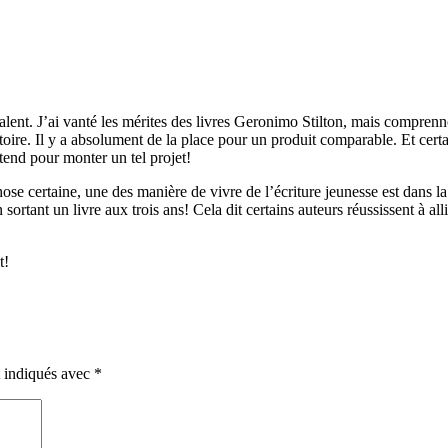
ent. J’ai vanté les mérites des livres Geronimo Stilton, mais comprenno
stoire. Il y a absolument de la place pour un produit comparable. Et certa
ttend pour monter un tel projet!
hose certaine, une des manière de vivre de l’écriture jeunesse est dans 
en sortant un livre aux trois ans! Cela dit certains auteurs réussissent à 
t!
t indiqués avec
*