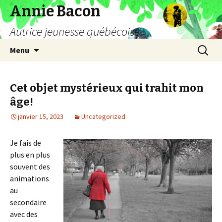
Annie Bacon
Autrice jeunesse québécoise
Aller
Recherc
Menu
au
contenu
Cet objet mystérieux qui trahit mon
âge!
janvier 15, 2023
Uncategorized
Je fais de
plus en plus
souvent des
animations
au
secondaire
avec des