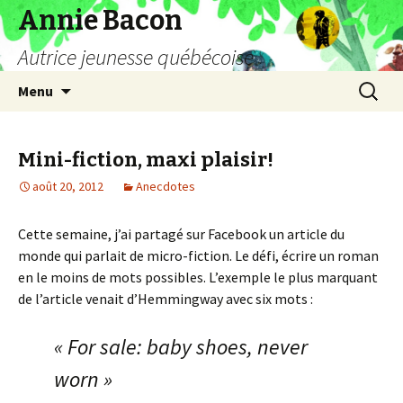
Annie Bacon
Autrice jeunesse québécoise
Aller
Recherc
Menu
au
contenu
Mini-fiction, maxi plaisir!
août 20, 2012
Anecdotes
Cette semaine, j’ai partagé sur Facebook un article du
monde qui parlait de micro-fiction. Le défi, écrire un roman
en le moins de mots possibles. L’exemple le plus marquant
de l’article venait d’Hemmingway avec six mots :
« For sale: baby shoes, never
worn »