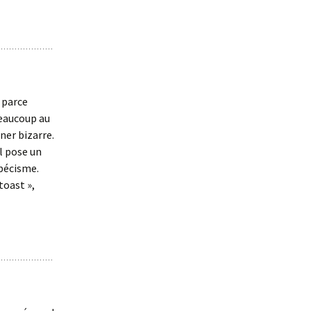
t parce
beaucoup au
ner bizarre.
l pose un
bécisme.
toast »,