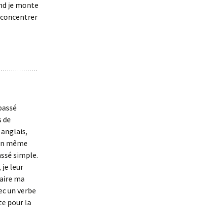
and je monte
e concentrer
 passé
s de
 anglais,
! En même
assé simple.
 je leur
faire ma
ec un verbe
te pour la