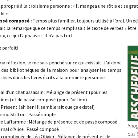
approprié à la troisième personne : « Il mangea une rôtie et se gra
lle ».
assé composé :
Temps plus familier, toujours utilisé à l’oral. Un é
fait la remarque que ce temps remplissait le texte de verbes « être 
r », ce qui l’appauvrit. Il n’a pas tort.
e parfait!
a réflexion, je me suis penché sur ce qui existait. J’ai donc
r des bibliothèques de la maison pour analyser les temps
ilisés dans les livres écrits à la première personne :
al d’un chat assassin : Mélange de présent (pour les
xions) et de passé composé (pour l’action)
: Présent (ah ben! Il semblerait que ça existe!)
imo Stilton : Passé simple
ie Laflamme : Mélange de présente et de passé composé
Imag
urnal d’Alice : Passé composé
aux 
e compliquée de Léa Olivier : Mélange de présent et de