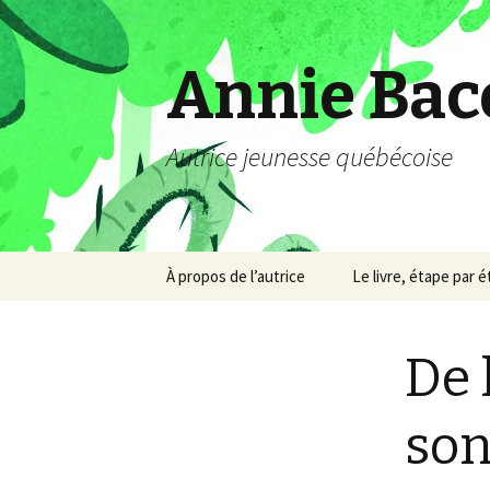
Annie Bac
Autrice jeunesse québécoise
Aller
À propos de l’autrice
Le livre, étape par 
au
contenu
De 
son