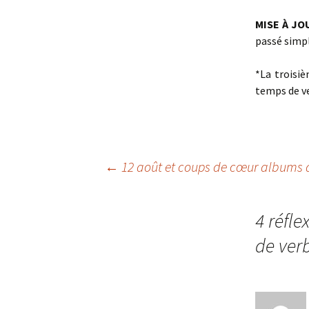
MISE À JOU
passé simpl
*La troisi
temps de ve
←
12 août et coups de cœur albums 
Navigation
4 réfle
des
de ver
articles