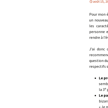
août 15, 2
Pour mon éc
un nouveau
les caract
personne e
rendre à l’
J’ai donc 
recommenc
question du
respectifs 
Le pr
sembl
e
la 3
p
Le pa
bizar
« Je 