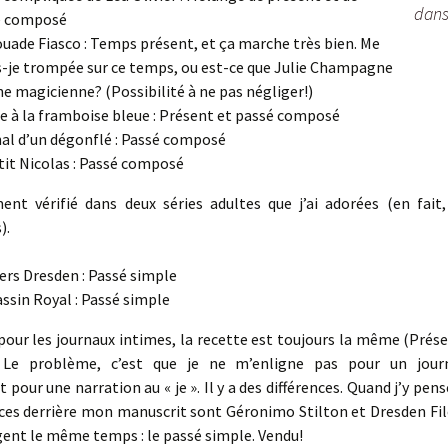
dans
é composé
ouade Fiasco : Temps présent, et ça marche très bien. Me
s-je trompée sur ce temps, ou est-ce que Julie Champagne
ne magicienne? (Possibilité à ne pas négliger!)
e à la framboise bleue : Présent et passé composé
al d’un dégonflé : Passé composé
tit Nicolas : Passé composé
ment vérifié dans deux séries adultes que j’ai adorées (en fait,
).
ers Dresden : Passé simple
assin Royal : Passé simple
, pour les journaux intimes, la recette est toujours la même (Prés
 Le problème, c’est que je ne m’enligne pas pour un journ
pour une narration au « je ». Il y a des différences. Quand j’y pens
nces derrière mon manuscrit sont Géronimo Stilton et Dresden Fil
ent le même temps : le passé simple. Vendu!