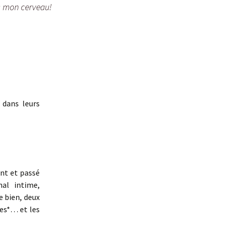
 mon cerveau!
 dans leurs
ent et passé
al intime,
e bien, deux
es*… et les