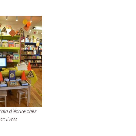
De la beauté
Des Nouvelles du futur
La légende de Paul
Thibault
La promesse du fleuve
Les Abysses
Pétronille inc.
Romane et les émotis
Victor Cordi
rain d’écrire chez
Le Soutermonde
ac livres
Le gardien des soirs de