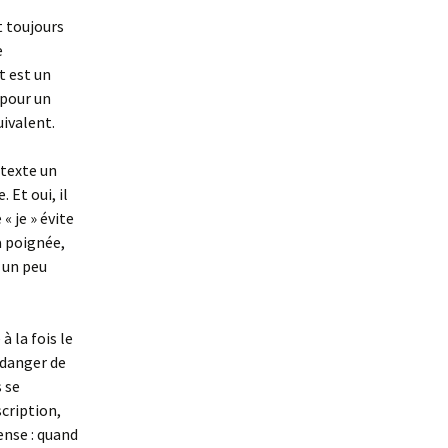
t toujours
e
t est un
 pour un
ivalent.
 texte un
 Et oui, il
« je » évite
la poignée,
t un peu
à la fois le
 danger de
s se
scription,
ense : quand