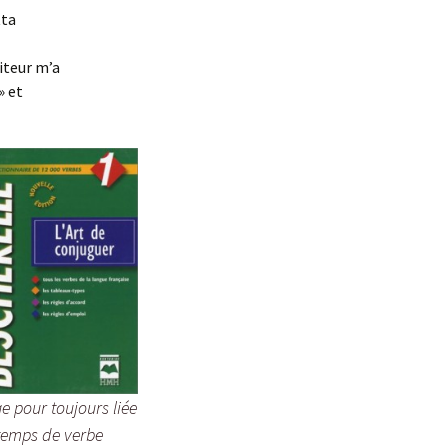
bridge
tta
Simon et la galette
d’intelligence
diteur m’a
» et
Autres
Encyclopédie du
merveilleux urbain
Terra Incognita
Le Pays des Tromignons
e pour toujours liée
temps de verbe