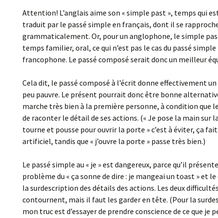
Attention! L’anglais aime son « simple past », temps qui es
traduit par le passé simple en français, dont il se rapproch
grammaticalement. Or, pour un anglophone, le simple pas
temps familier, oral, ce qui n’est pas le cas du passé simple
francophone. Le passé composé serait donc un meilleur équ
Cela dit, le passé composé à l’écrit donne effectivement un
peu pauvre. Le présent pourrait donc être bonne alternative.
marche très bien à la première personne, à condition que le 
de raconter le détail de ses actions. (« Je pose la main sur 
tourne et pousse pour ouvrir la porte » c’est à éviter, ça fai
artificiel, tandis que « j’ouvre la porte » passe très bien.)
Le passé simple au « je » est dangereux, parce qu’il présente 
problème du « ça sonne de dire : je mangeai un toast » et le
la surdescription des détails des actions. Les deux difficulté
contournent, mais il faut les garder en tête. (Pour la surde
mon truc est d’essayer de prendre conscience de ce que je p