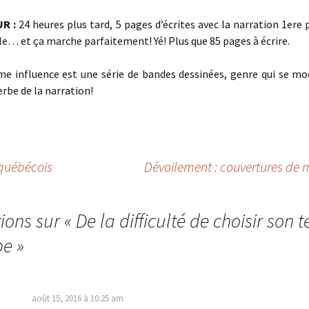
R :
24 heures plus tard, 5 pages d’écrites avec la narration 1ere
e… et ça marche parfaitement! Yé! Plus que 85 pages à écrire.
ème influence est une série de bandes dessinées, genre qui se mo
rbe de la narration!
québécois
Dévoilement : couvertures de 
xions sur «
De la difficulté de choisir son
be
»
août 15, 2016 à 10:25 am