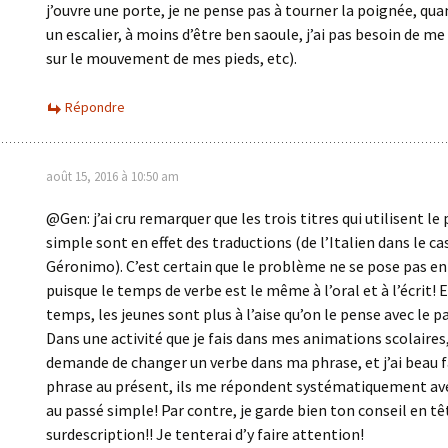
j’ouvre une porte, je ne pense pas à tourner la poignée, qu
un escalier, à moins d’être ben saoule, j’ai pas besoin de m
sur le mouvement de mes pieds, etc).
Répondre
août 15, 2016 à 10:50 am
@Gen: j’ai cru remarquer que les trois titres qui utilisent le
simple sont en effet des traductions (de l’Italien dans le ca
Géronimo). C’est certain que le problème ne se pose pas en
puisque le temps de verbe est le même à l’oral et à l’écrit
temps, les jeunes sont plus à l’aise qu’on le pense avec le p
Dans une activité que je fais dans mes animations scolaires,
demande de changer un verbe dans ma phrase, et j’ai beau 
phrase au présent, ils me répondent systématiquement av
au passé simple! Par contre, je garde bien ton conseil en tê
surdescription!! Je tenterai d’y faire attention!