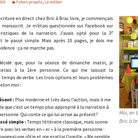
016
Futurs projets
,
Le métier
riture en direct chez Bric à Brac livre, je commençais
 manuscrit. Je m’étais questionnée sur Facebook sur
e
éristiques de la narration. J’avais opté pour la 3
t le passé simple. Mais après 10 pages, je dois me
évidence : ça ne marche pas.
décidé que, pour la séance de dimanche matin, je
erais à la 1ère personne. Ce qui me laissait la
 temps de verbe. Les trois options et leurs problèmes
selon moi :
ésent :
Plus moderne et très dans l’action, mais il me
e que c’est un temps plus approprié à la narration à
Moi, en t
ersonne. Qui conte ce qui lui arrive au présent?
Bric à br
ssé simple :
Temps littéraire classique, mais sonne
re avec les verbes en « er » à la première personne :
mangeai une rôtie et me grattai l’oreille. » Me semble