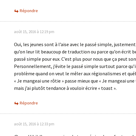
Répondre
août 15, 2016 à 12:19 pm
Oui, les jeunes sont à l’aise avec le passé simple, justemen
qu’on leur lit beaucoup de traduction ou parce qu’on écrit 
passé simple pour eux. C’est plus pour nous que ça peut son
Personnellement, j’évite le passé simple surtout parce qu’i
problème quand on veut le mêler aux régionalismes et qué
« Je mangeai une rôtie » passe mieux que « Je mangeai une 
mais j’ai plutôt tendance à vouloir écrire « toast ».
Répondre
août 15, 2016 à 12:33 pm