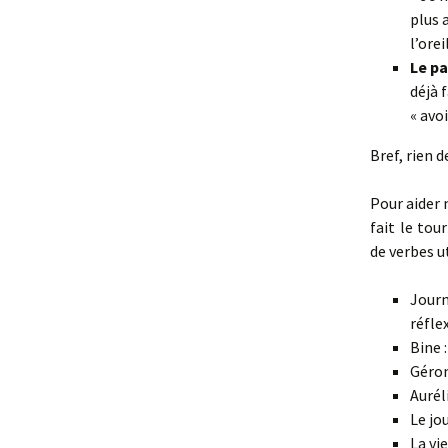
plus 
l’orei
Le p
déjà 
« avoi
Bref, rien d
Pour aider m
fait le tou
de verbes ut
Journ
réfle
Bine 
Géron
Aurél
Le jo
La vi