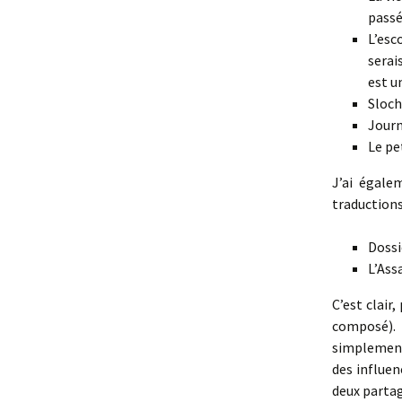
pass
L’esc
serai
est u
Sloch
Journ
Le pe
J’ai égale
traductions
Dossi
L’Ass
C’est clair
composé).
simplement 
des influe
deux partag