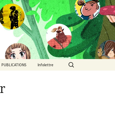
Rechercher :
PUBLICATIONS
Infolettre
Camp de jour
r
Chroniques post-
apocalyptiques
Continent-Stratus: un
orage au coeur