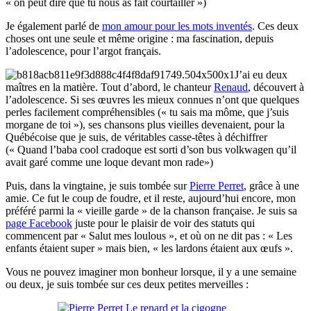
« on peut dire que tu nous as fait courtailler »)
Je également parlé de
mon amour pour les mots inventés
. Ces deux
choses ont une seule et même origine : ma fascination, depuis
l’adolescence, pour l’argot français.
J’ai eu deux
maîtres en la matière. Tout d’abord, le chanteur
Renaud
, découvert à
l’adolescence. Si ses œuvres les mieux connues n’ont que quelques
perles facilement compréhensibles (« tu sais ma môme, que j’suis
morgane de toi »), ses chansons plus vieilles devenaient, pour la
Québécoise que je suis, de véritables casse-têtes à déchiffrer
(« Quand l’baba cool cradoque est sorti d’son bus volkwagen qu’il
avait garé comme une loque devant mon rade»)
Puis, dans la vingtaine, je suis tombée sur
Pierre Perret
, grâce à une
amie. Ce fut le coup de foudre, et il reste, aujourd’hui encore, mon
préféré parmi la « vieille garde » de la chanson française. Je suis sa
page Facebook
juste pour le plaisir de voir des statuts qui
commencent par « Salut mes loulous », et où on ne dit pas : « Les
enfants étaient super » mais bien, « les lardons étaient aux œufs ».
Vous ne pouvez imaginer mon bonheur lorsque, il y a une semaine
ou deux, je suis tombée sur ces deux petites merveilles :