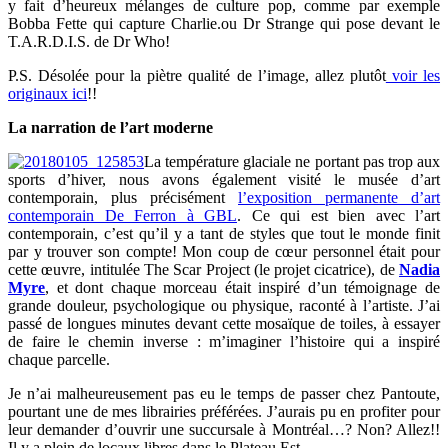
y fait d’heureux mélanges de culture pop, comme par exemple
Bobba Fette qui capture Charlie.ou Dr Strange qui pose devant le
T.A.R.D.I.S. de Dr Who!
P.S. Désolée pour la piètre qualité de l’image, allez plutôt
voir les
originaux ici
!!
La narration de l’art moderne
La température glaciale ne portant pas trop aux
sports d’hiver, nous avons également visité le musée d’art
contemporain, plus précisément
l’exposition permanente d’art
contemporain De Ferron à GBL
. Ce qui est bien avec l’art
contemporain, c’est qu’il y a tant de styles que tout le monde finit
par y trouver son compte! Mon coup de cœur personnel était pour
cette œuvre, intitulée The Scar Project (le projet cicatrice), de
Nadia
Myre
, et dont chaque morceau était inspiré d’un témoignage de
grande douleur, psychologique ou physique, raconté à l’artiste. J’ai
passé de longues minutes devant cette mosaïque de toiles, à essayer
de faire le chemin inverse : m’imaginer l’histoire qui a inspiré
chaque parcelle.
Je n’ai malheureusement pas eu le temps de passer chez Pantoute,
pourtant une de mes librairies préférées. J’aurais pu en profiter pour
leur demander d’ouvrir une succursale à Montréal…? Non? Allez!!
Il y a plein de locaux libres dans le Plateau Est…