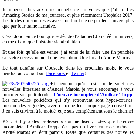
Je repense alors aux rares recueils de nouvelles que j’ai lu. Les
Amazing Stories de ma jeunesse, et plus récemment Utopiales 2017.
Les textes qui sont restés avec moi l’ont été de par leur univers plus
que par leur trame narrative.
C’est donc par ce bout que je décide d’attaquer! J’ai créé un univers,
en me disant que l’histoire viendrait bien.
Et une fois qu’elle est venue, j’ai tenté de lui faire une fin punchée
sans être nécessairement une révélation. Une fin à la André Marois.
Le tout paraîtra sur Opuscule dans les prochains mois, je vous
tiendrai au courant sur
Facebook
et
Twitter
!
Et pendant qu’on est sur le sujet des
nouvelles littéraires et d’André Marois, je vous encourage à vous
procurer son petit dernier:
L’oeuvre incomplète d’Amilcar Torpp
.
Les nouvelles policières qui s’y retrouvent sont hyper-courtes,
presque des vignettes, avec chacune leur propre page couverture.
J’en suis environ à la moitié, et je suis complètement sous le charme!
P.S : S’il y a des professeurs qui me lisent, notez que L’œuvre
incomplète d’Amilcar Torpp n’est pas un livre jeunesse, même si
André Marois en écrit parfois. Reste que certaines des nouvelles