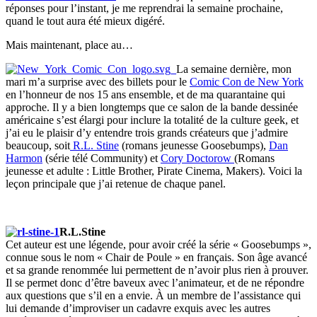
réponses pour l’instant, je me reprendrai la semaine prochaine,
quand le tout aura été mieux digéré.
Mais maintenant, place au…
La semaine dernière, mon
mari m’a surprise avec des billets pour le
Comic Con de New York
en l’honneur de nos 15 ans ensemble, et de ma quarantaine qui
approche. Il y a bien longtemps que ce salon de la bande dessinée
américaine s’est élargi pour inclure la totalité de la culture geek, et
j’ai eu le plaisir d’y entendre trois grands créateurs que j’admire
beaucoup, soit
R.L. Stine
(romans jeunesse Goosebumps),
Dan
Harmon
(série télé Community) et
Cory Doctorow
(Romans
jeunesse et adulte : Little Brother, Pirate Cinema, Makers). Voici la
leçon principale que j’ai retenue de chaque panel.
R.L.Stine
Cet auteur est une légende, pour avoir créé la série « Goosebumps »,
connue sous le nom « Chair de Poule » en français. Son âge avancé
et sa grande renommée lui permettent de n’avoir plus rien à prouver.
Il se permet donc d’être baveux avec l’animateur, et de ne répondre
aux questions que s’il en a envie. À un membre de l’assistance qui
lui demande d’improviser un cadavre exquis avec les autres