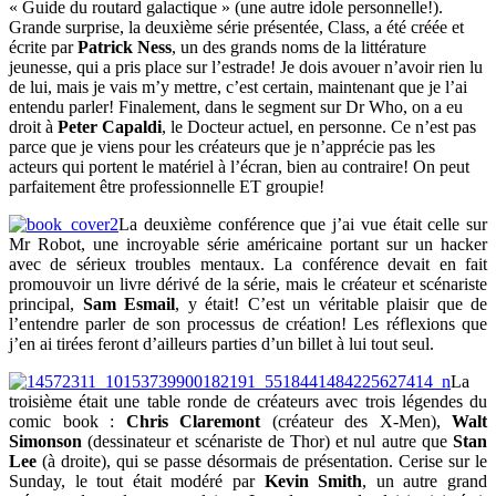
« Guide du routard galactique » (une autre idole personnelle!).
Grande surprise, la deuxième série présentée, Class, a été créée et
écrite par
Patrick Ness
, un des grands noms de la littérature
jeunesse, qui a pris place sur l’estrade! Je dois avouer n’avoir rien lu
de lui, mais je vais m’y mettre, c’est certain, maintenant que je l’ai
entendu parler! Finalement, dans le segment sur Dr Who, on a eu
droit à
Peter Capaldi
, le Docteur actuel, en personne. Ce n’est pas
parce que je viens pour les créateurs que je n’apprécie pas les
acteurs qui portent le matériel à l’écran, bien au contraire! On peut
parfaitement être professionnelle ET groupie!
La deuxième conférence que j’ai vue était celle sur
Mr Robot, une incroyable série américaine portant sur un hacker
avec de sérieux troubles mentaux. La conférence devait en fait
promouvoir un livre dérivé de la série, mais le créateur et scénariste
principal,
Sam Esmail
, y était! C’est un véritable plaisir que de
l’entendre parler de son processus de création! Les réflexions que
j’en ai tirées feront d’ailleurs parties d’un billet à lui tout seul.
La
troisième était une table ronde de créateurs avec trois légendes du
comic book :
Chris Claremont
(créateur des X-Men),
Walt
Simonson
(dessinateur et scénariste de Thor) et nul autre que
Stan
Lee
(à droite), qui se passe désormais de présentation. Cerise sur le
Sunday, le tout était modéré par
Kevin Smith
, un autre grand