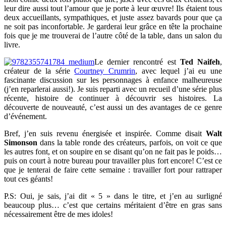
leur dire aussi tout l’amour que je porte à leur œuvre! Ils étaient tous
deux accueillants, sympathiques, et juste assez bavards pour que ça
ne soit pas inconfortable. Je garderai leur grâce en tête la prochaine
fois que je me trouverai de l’autre côté de la table, dans un salon du
livre.
Le dernier rencontré est
Ted Naifeh
,
créateur de la série
Courtney Crumrin
, avec lequel j’ai eu une
fascinante discussion sur les personnages à enfance malheureuse
(j’en reparlerai aussi!). Je suis reparti avec un recueil d’une série plus
récente, histoire de continuer à découvrir ses histoires. La
découverte de nouveauté, c’est aussi un des avantages de ce genre
d’événement.
Bref, j’en suis revenu énergisée et inspirée. Comme disait
Walt
Simonson
dans la table ronde des créateurs, parfois, on voit ce que
les autres font, et on soupire en se disant qu’on ne fait pas le poids…
puis on court à notre bureau pour travailler plus fort encore! C’est ce
que je tenterai de faire cette semaine : travailler fort pour rattraper
tout ces géants!
P.S: Oui, je sais, j’ai dit « 5 » dans le titre, et j’en au surligné
beaucoup plus… c’est que certains méritaient d’être en gras sans
nécessairement être de mes idoles!