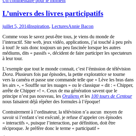
Un commentaire pour le moment
L’univers des livres participatifs
juillet 5, 2014
Inspiration
,
Lectures
Annie Bacon
Comme vous le savez peut-être tous, je viens du monde de
l’interactif. Site web, jeux vidéo, applications, j’ai touché à peu près
à tout! Je suis donc toujours un peu fascinée lorsque les autres
médiums, dits « passifs », décident de faire participer les spectateurs
à leur tour.
L’exemple que tout le monde connait, c’est l’émission de télévision
Dora
. Plusieurs fois par épisodes, la petite exploratrice se tourne
vers la caméra et passe une commande telle que « Lève les bras dans
les airs », « Souffle sur les nuages » ou le classique « dit : « Chipper,
arrête de Chipper »! ». Ceux de ma génération savent que le
principe n’est pas nouveau, les
Oraliens
et les
100 tours de Centour
nous faisaient déjà répéter des formules à l’époque!
Contrairement à l’ordinateur, la télévision n’a aucun moyen de
savoir si l’enfant s’est exécuté, je refuse d’appeler ces épisodes
« interactifs », puisque l’interaction, par définition, doit être
réciproque. Je préfère donc le terme « participatif »