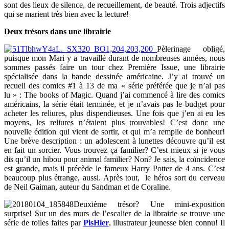
sont des lieux de silence, de recueillement, de beauté. Trois adjectifs
qui se marient très bien avec la lecture!
Deux trésors dans une librairie
Pèlerinage obligé,
puisque mon Mari y a travaillé durant de nombreuses années, nous
sommes passés faire un tour chez Première Issue, une librairie
spécialisée dans la bande dessinée américaine. J’y ai trouvé un
recueil des comics #1 à 13 de ma « série préférée que je n’ai pas
lu » : The books of Magic. Quand j’ai commencé à lire des comics
américains, la série était terminée, et je n’avais pas le budget pour
acheter les reliures, plus dispendieuses. Une fois que j’en ai eu les
moyens, les reliures n’étaient plus trouvables! C’est donc une
nouvelle édition qui vient de sortir, et qui m’a remplie de bonheur!
Une brève description : un adolescent à lunettes découvre qu’il est
en fait un sorcier. Vous trouvez ça familier? C’est mieux si je vous
dis qu’il un hibou pour animal familier? Non? Je sais, la coïncidence
est grande, mais il précède le fameux Harry Potter de 4 ans. C’est
beaucoup plus étrange, aussi. Après tout, le héros sort du cerveau
de Neil Gaiman, auteur du Sandman et de Coraline.
Deuxième trésor? Une mini-exposition
surprise! Sur un des murs de l’escalier de la librairie se trouve une
série de toiles faites par
PisHier
, illustrateur jeunesse bien connu! Il