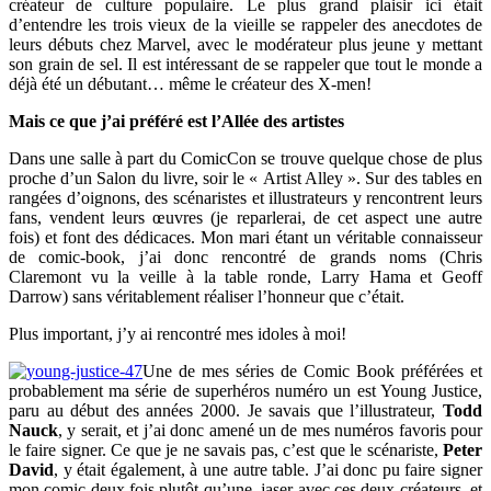
créateur de culture populaire. Le plus grand plaisir ici était
d’entendre les trois vieux de la vieille se rappeler des anecdotes de
leurs débuts chez Marvel, avec le modérateur plus jeune y mettant
son grain de sel. Il est intéressant de se rappeler que tout le monde a
déjà été un débutant… même le créateur des X-men!
Mais ce que j’ai préféré est l’Allée des artistes
Dans une salle à part du ComicCon se trouve quelque chose de plus
proche d’un Salon du livre, soir le « Artist Alley ». Sur des tables en
rangées d’oignons, des scénaristes et illustrateurs y rencontrent leurs
fans, vendent leurs œuvres (je reparlerai, de cet aspect une autre
fois) et font des dédicaces. Mon mari étant un véritable connaisseur
de comic-book, j’ai donc rencontré de grands noms (Chris
Claremont vu la veille à la table ronde, Larry Hama et Geoff
Darrow) sans véritablement réaliser l’honneur que c’était.
Plus important, j’y ai rencontré mes idoles à moi!
Une de mes séries de Comic Book préférées et
probablement ma série de superhéros numéro un est Young Justice,
paru au début des années 2000. Je savais que l’illustrateur,
Todd
Nauck
, y serait, et j’ai donc amené un de mes numéros favoris pour
le faire signer. Ce que je ne savais pas, c’est que le scénariste,
Peter
David
, y était également, à une autre table. J’ai donc pu faire signer
mon comic deux fois plutôt qu’une, jaser avec ces deux créateurs, et